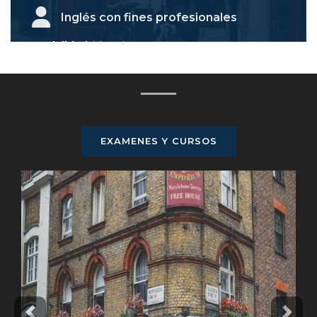
Inglés con fines profesionales
Modalidad:
Virtual
Duración: 6
Semestres
Descripción:
Aborda
temas de comunicación
profesional en inglés
Iniciar Curso
EXAMENES Y CURSOS