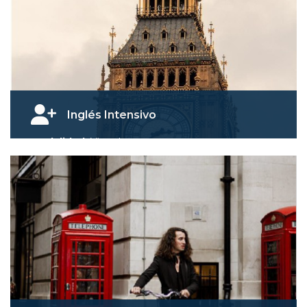
Iniciar Curso
Inglés Intensivo
Modalidad:
Virtual
Duración: 1
Semestre
Descripción:
Permite a los estudiantes
sumergirse en el idioma durante un período
concentrado
, acelerando el proceso de
aprendizaje
Iniciar Curso