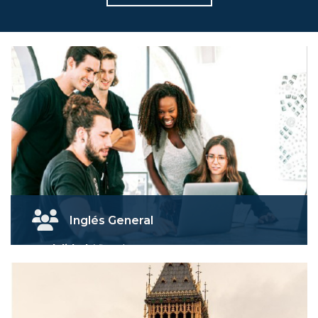
Inglés General
Modalidad:
Virtual
Duración:
4 Semestres
Descripción:
El curso está diseñado desde el nivel
A1 hasta B2 del MCER